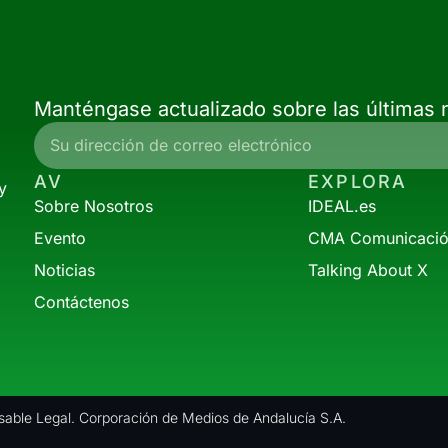
Manténgase actualizado sobre las últimas n
AV
EXPLORA
y
Sobre Nosotros
IDEAL.es
Evento
CMA Comunicaci
Noticias
Talking About X
Contáctenos
able Legal. Corporación de Medios de Andalucía S.A.