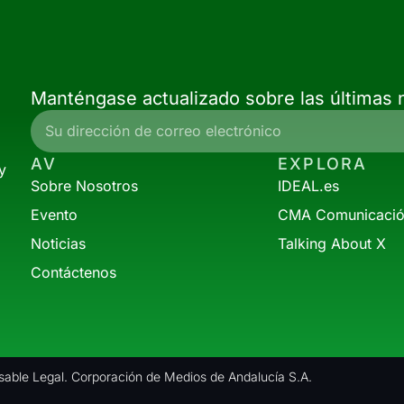
Manténgase actualizado sobre las últimas n
AV
EXPLORA
y
Sobre Nosotros
IDEAL.es
Evento
CMA Comunicaci
Noticias
Talking About X
Contáctenos
able Legal. Corporación de Medios de Andalucía S.A.