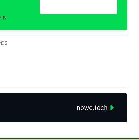
DIN
RES
nowo.tech