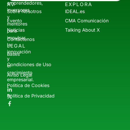
emprendedores,
AV
EXPLORA
inversores
Sobre Nosotros
IDEAL.es
y
Evento
CMA Comunicación
mentores
Noticias
Talking About X
para
impulsar
Contáctenos
la
LEGAL
innovación
Bases
y
Condiciones de Uso
el
crecimiento
Aviso Legal
empresarial.
Política de Cookies
Política de Privacidad