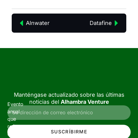
AInwater
Datafine
Manténgase actualizado sobre las últimas
noticias del
Alhambra Venture
Evento
anual
que
reúne
SUSCRÍBIRME
a