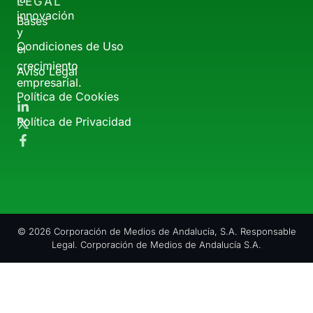
LEGAL
innovación
Bases
y
Condiciones de Uso
el
crecimiento
Aviso Legal
empresarial.
Política de Cookies
Política de Privacidad
© 2026 Corporación de Medios de Andalucía, S.A. Responsable
Legal. Corporación de Medios de Andalucía S.A.