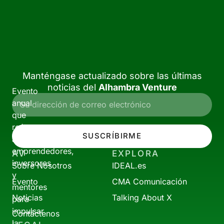
Manténgase actualizado sobre las últimas
noticias del
Alhambra Venture
Evento
anual
que
reúne
SUSCRÍBIRME
a
emprendedores,
AV
EXPLORA
inversores
Sobre Nosotros
IDEAL.es
y
Evento
CMA Comunicación
mentores
Noticias
Talking About X
para
impulsar
Contáctenos
la