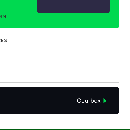
DIN
RES
Courbox