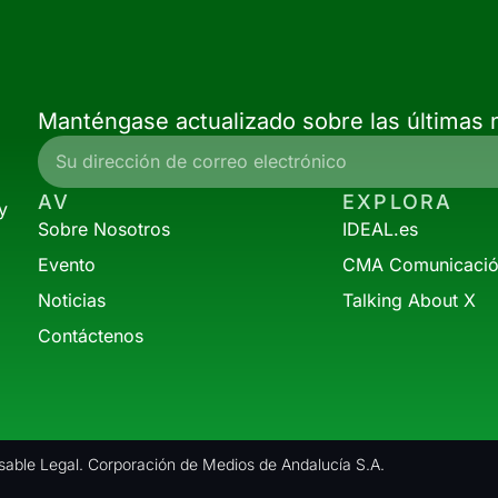
Manténgase actualizado sobre las últimas n
AV
EXPLORA
y
Sobre Nosotros
IDEAL.es
Evento
CMA Comunicaci
Noticias
Talking About X
Contáctenos
able Legal. Corporación de Medios de Andalucía S.A.