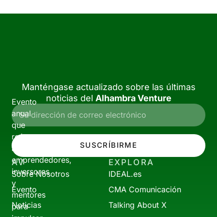
Manténgase actualizado sobre las últimas
noticias del
Alhambra Venture
Evento
anual
que
reúne
SUSCRÍBIRME
a
emprendedores,
AV
EXPLORA
inversores
Sobre Nosotros
IDEAL.es
y
Evento
CMA Comunicación
mentores
Noticias
Talking About X
para