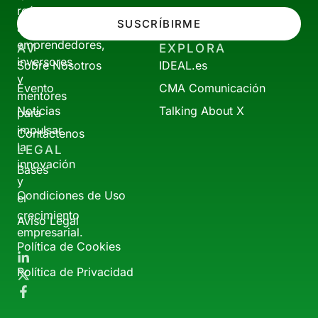
reúne
SUSCRÍBIRME
a
emprendedores,
AV
EXPLORA
inversores
Sobre Nosotros
IDEAL.es
y
Evento
CMA Comunicación
mentores
Noticias
Talking About X
para
impulsar
Contáctenos
la
LEGAL
innovación
Bases
y
Condiciones de Uso
el
crecimiento
Aviso Legal
empresarial.
Política de Cookies
Política de Privacidad