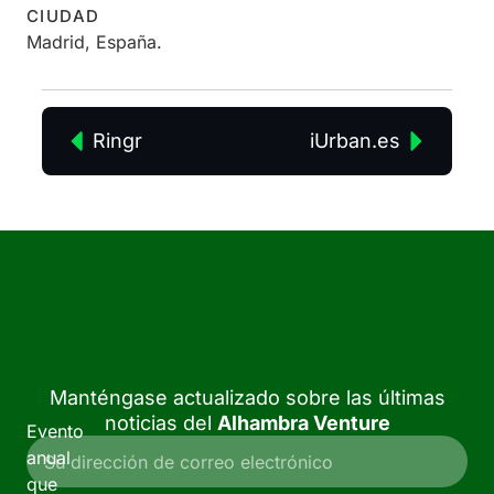
CIUDAD
Madrid, España.
Ringr
iUrban.es
Manténgase actualizado sobre las últimas
noticias del
Alhambra Venture
Evento
anual
que