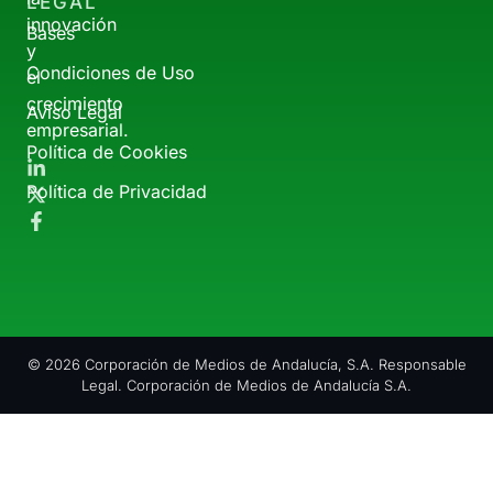
LEGAL
innovación
Bases
y
Condiciones de Uso
el
crecimiento
Aviso Legal
empresarial.
Política de Cookies
Política de Privacidad
© 2026 Corporación de Medios de Andalucía, S.A. Responsable
Legal. Corporación de Medios de Andalucía S.A.