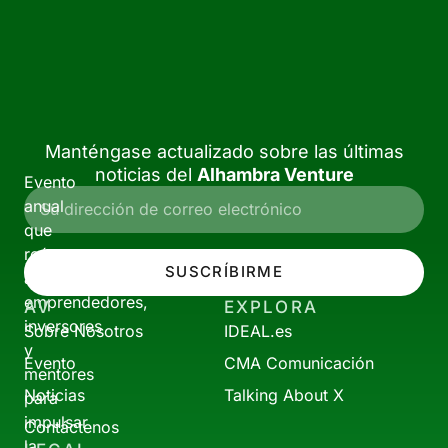
Manténgase actualizado sobre las últimas
noticias del
Alhambra Venture
Evento
anual
que
reúne
SUSCRÍBIRME
a
emprendedores,
AV
EXPLORA
inversores
Sobre Nosotros
IDEAL.es
y
Evento
CMA Comunicación
mentores
Noticias
Talking About X
para
impulsar
Contáctenos
la