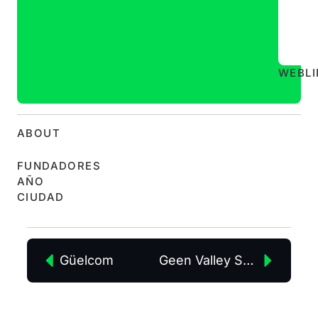
WEB
L
ABOUT
FUNDADORES
AÑO
CIUDAD
Güelcom
Geen Valley Shoemakers SL