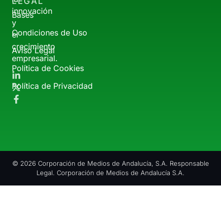
LEGAL
innovación
Bases
y
Condiciones de Uso
el
crecimiento
Aviso Legal
empresarial.
Política de Cookies
Política de Privacidad
© 2026 Corporación de Medios de Andalucía, S.A. Responsable
Legal. Corporación de Medios de Andalucía S.A.