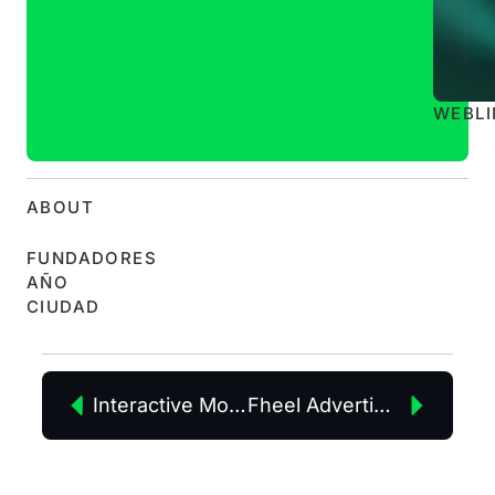
WEB
L
ABOUT
FUNDADORES
AÑO
CIUDAD
Interactive Movies S.L.
Fheel Advertising, SL