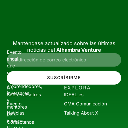
Manténgase actualizado sobre las últimas
noticias del
Alhambra Venture
Evento
anual
que
reúne
SUSCRÍBIRME
a
emprendedores,
AV
EXPLORA
inversores
Sobre Nosotros
IDEAL.es
y
Evento
CMA Comunicación
mentores
Noticias
Talking About X
para
impulsar
Contáctenos
la