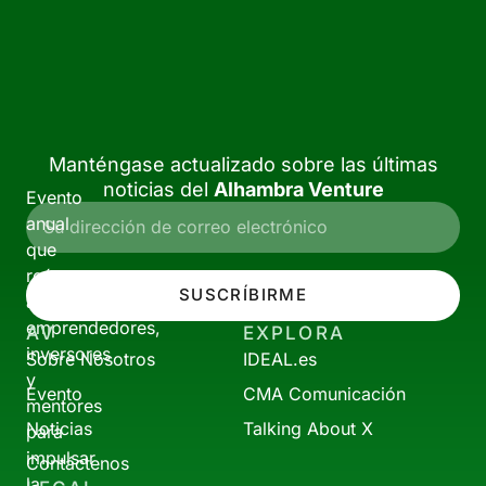
Manténgase actualizado sobre las últimas
noticias del
Alhambra Venture
Evento
anual
que
reúne
SUSCRÍBIRME
a
emprendedores,
AV
EXPLORA
inversores
Sobre Nosotros
IDEAL.es
y
Evento
CMA Comunicación
mentores
Noticias
Talking About X
para
impulsar
Contáctenos
la