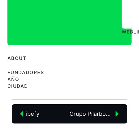
WEB
L
ABOUT
FUNDADORES
AÑO
CIUDAD
ibefy
Grupo Pilarbox SL