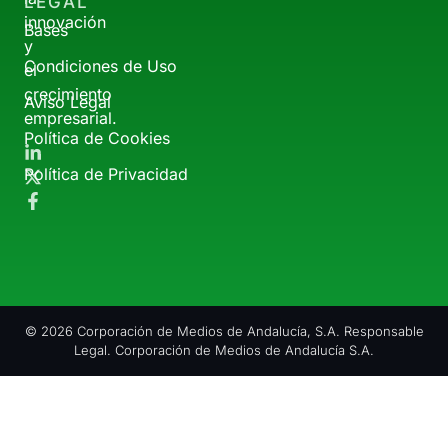
LEGAL
innovación
Bases
y
Condiciones de Uso
el
crecimiento
Aviso Legal
empresarial.
Política de Cookies
Política de Privacidad
© 2026 Corporación de Medios de Andalucía, S.A. Responsable
Legal. Corporación de Medios de Andalucía S.A.