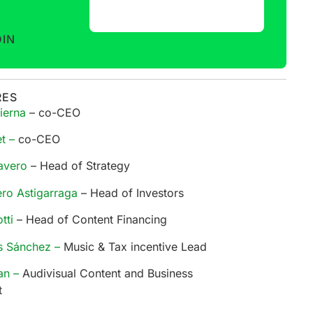
DIN
RES
Vierna
– co-CEO
et –
co-CEO
avero
– Head of Strategy
ero Astigarraga
– Head of Investors
tti
– Head of Content Financing
as Sánchez –
Music & Tax incentive Lead
an –
Audivisual Content and Business
t