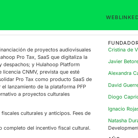
WEB
LINKE
FUNDADO
financiación de proyectos audiovisuales
Cristina de 
ulahoop Pro Tax, SaaS que digitaliza la
Javier Betor
s, y despachos; y Hulahoop Platform
e licencia CNMV, prevista que esté
Alexandra C
nsolidar Pro Tax como producto SaaS de
David Guerr
r el lanzamiento de la plataforma PFP
ernativo a proyectos culturales
Diogo Caprio
Ignacio Roj
 fiscales culturales y anticipos. Fees de
Natasha Dur
Developmen
lo completo del incentivo fiscal cultural.