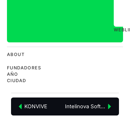
WEB
L
ABOUT
FUNDADORES
AÑO
CIUDAD
KONVIVE
Intelinova Software S,L