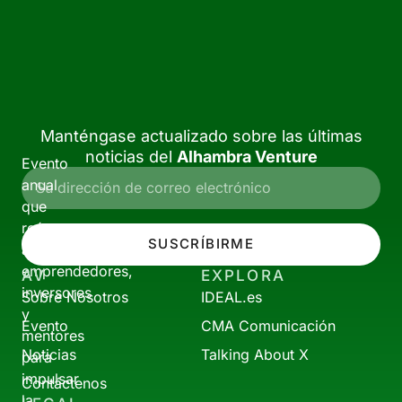
Manténgase actualizado sobre las últimas
noticias del
Alhambra Venture
Evento
anual
que
reúne
SUSCRÍBIRME
a
emprendedores,
AV
EXPLORA
inversores
Sobre Nosotros
IDEAL.es
y
Evento
CMA Comunicación
mentores
Noticias
Talking About X
para
impulsar
Contáctenos
la