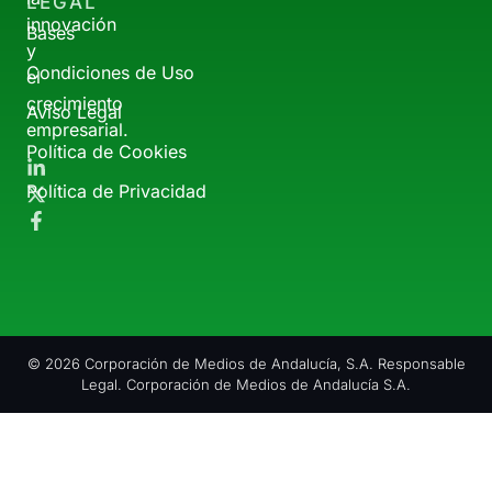
LEGAL
innovación
Bases
y
Condiciones de Uso
el
crecimiento
Aviso Legal
empresarial.
Política de Cookies
Política de Privacidad
© 2026 Corporación de Medios de Andalucía, S.A. Responsable
Legal. Corporación de Medios de Andalucía S.A.