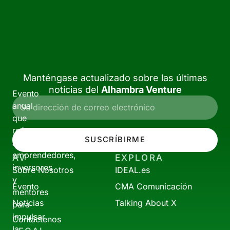
Manténgase actualizado sobre las últimas
noticias del
Alhambra Venture
Evento
anual
que
reúne
SUSCRÍBIRME
a
emprendedores,
AV
EXPLORA
inversores
Sobre Nosotros
IDEAL.es
y
Evento
CMA Comunicación
mentores
Noticias
Talking About X
para
impulsar
Contáctenos
la