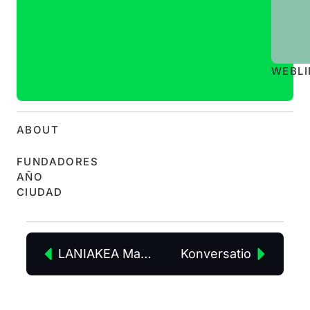
WEB
L
ABOUT
FUNDADORES
AÑO
CIUDAD
LANIAKEA Management and Communication
Konversatio