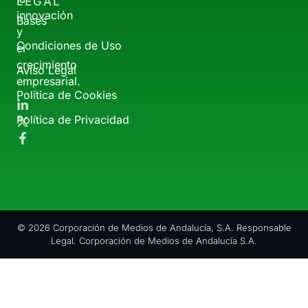
LEGAL
innovación
Bases
y
Condiciones de Uso
el
crecimiento
Aviso Legal
empresarial.
Política de Cookies
Política de Privacidad
© 2026 Corporación de Medios de Andalucía, S.A. Responsable
Legal. Corporación de Medios de Andalucía S.A.