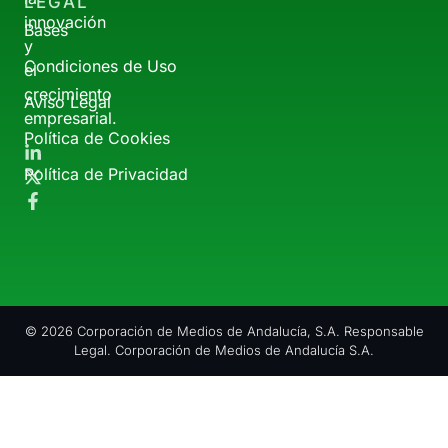
LEGAL
innovación
Bases
y
Condiciones de Uso
el
crecimiento
Aviso Legal
empresarial.
Política de Cookies
Política de Privacidad
© 2026 Corporación de Medios de Andalucía, S.A. Responsable
Legal. Corporación de Medios de Andalucía S.A.