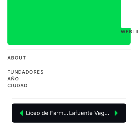
WEB
L
ABOUT
FUNDADORES
AÑO
CIUDAD
Liceo de Farmacia
Lafuente Vegana