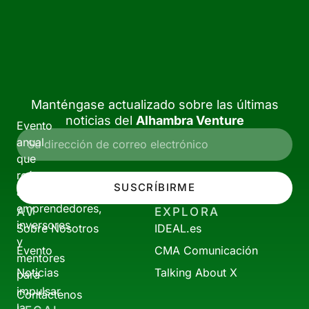
Manténgase actualizado sobre las últimas
noticias del
Alhambra Venture
Evento
anual
que
reúne
SUSCRÍBIRME
a
emprendedores,
AV
EXPLORA
inversores
Sobre Nosotros
IDEAL.es
y
Evento
CMA Comunicación
mentores
Noticias
Talking About X
para
impulsar
Contáctenos
la