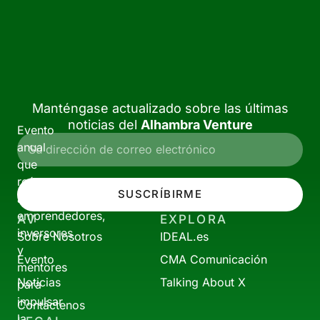
Manténgase actualizado sobre las últimas
noticias del
Alhambra Venture
Evento
anual
que
reúne
SUSCRÍBIRME
a
emprendedores,
AV
EXPLORA
inversores
Sobre Nosotros
IDEAL.es
y
Evento
CMA Comunicación
mentores
Noticias
Talking About X
para
impulsar
Contáctenos
la