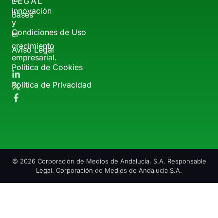
LEGAL
innovación
Bases
y
Condiciones de Uso
el
crecimiento
Aviso Legal
empresarial.
Política de Cookies
Política de Privacidad
© 2026 Corporación de Medios de Andalucía, S.A. Responsable
Legal. Corporación de Medios de Andalucía S.A.