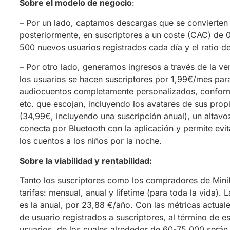
Sobre el modelo de negocio
:
– Por un lado, captamos descargas que se convierten 
posteriormente, en suscriptores a un coste (CAC) de
500 nuevos usuarios registrados cada día y el ratio d
– Por otro lado, generamos ingresos a través de la ven
los usuarios se hacen suscriptores por 1,99€/mes para
audiocuentos completamente personalizados, conforme 
etc. que escojan, incluyendo los avatares de sus prop
(34,99€, incluyendo una suscripción anual), un altav
conecta por Bluetooth con la aplicación y permite evit
los cuentos a los niños por la noche.
Sobre la viabilidad y rentabilidad:
Tanto los suscriptores como los compradores de MiniF
tarifas: mensual, anual y lifetime (para toda la vida)
es la anual, por 23,88 €/año. Con las métricas actual
de usuario registrados a suscriptores, al término de 
usuarios, de los cuales alrededor de 60-75.000 serán