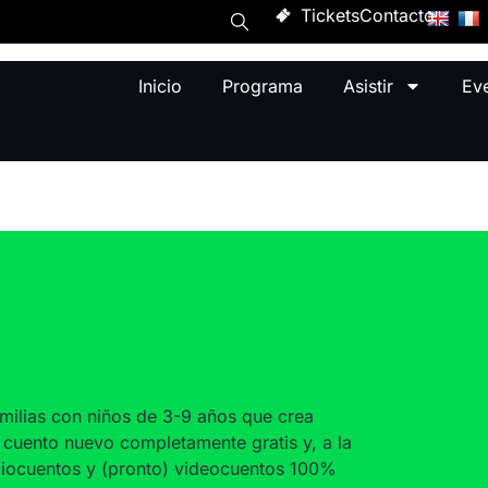
Tickets
Contacto
Inicio
Programa
Asistir
Ev
amilias con niños de 3-9 años que crea
 cuento nuevo completamente gratis y, a la
udiocuentos y (pronto) videocuentos 100%