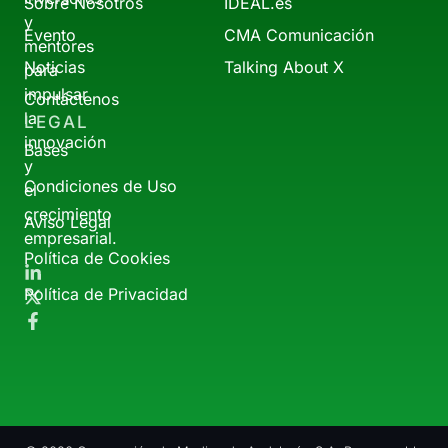
Sobre Nosotros
IDEAL.es
y
Evento
CMA Comunicación
mentores
Noticias
Talking About X
para
impulsar
Contáctenos
la
LEGAL
innovación
Bases
y
Condiciones de Uso
el
crecimiento
Aviso Legal
empresarial.
Política de Cookies
Política de Privacidad