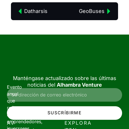
Datharsis
GeoBuses
Manténgase actualizado sobre las últimas
noticias del
Alhambra Venture
Evento
anual
que
reúne
SUSCRÍBIRME
a
emprendedores,
AV
EXPLORA
inversores