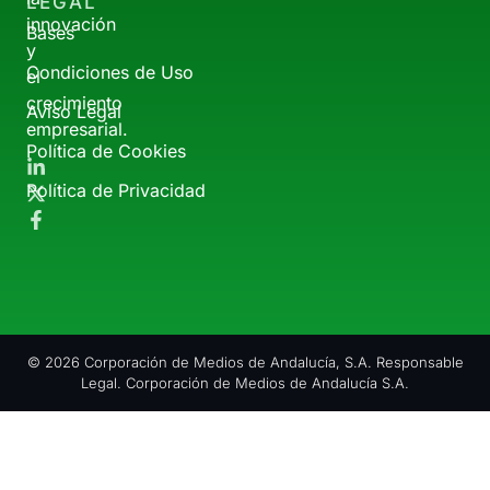
LEGAL
innovación
Bases
y
Condiciones de Uso
el
crecimiento
Aviso Legal
empresarial.
Política de Cookies
Política de Privacidad
© 2026 Corporación de Medios de Andalucía, S.A. Responsable
Legal. Corporación de Medios de Andalucía S.A.