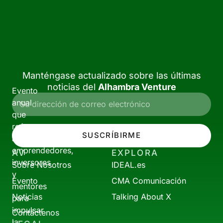
Manténgase actualizado sobre las últimas
noticias del
Alhambra Venture
Evento
anual
que
reúne
SUSCRÍBIRME
a
emprendedores,
AV
EXPLORA
inversores
Sobre Nosotros
IDEAL.es
y
Evento
CMA Comunicación
mentores
Noticias
Talking About X
para
impulsar
Contáctenos
la