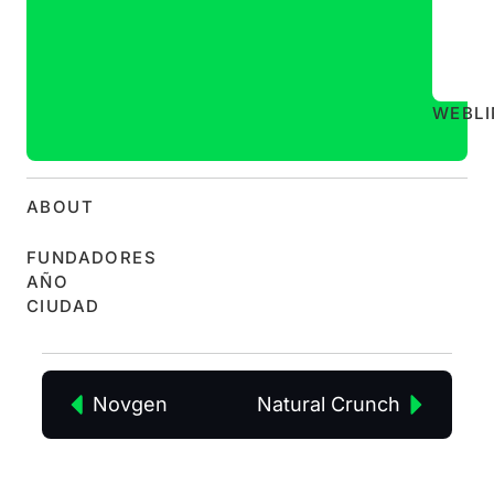
WEB
L
ABOUT
FUNDADORES
AÑO
CIUDAD
Novgen
Natural Crunch