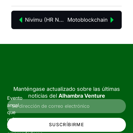
Nivimu (HR Nominapress 360 S.L.)
Motoblockchain
Manténgase actualizado sobre las últimas
noticias del
Alhambra Venture
Evento
anual
que
reúne
SUSCRÍBIRME
a