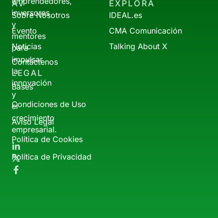
emprendedores,
AV
EXPLORA
inversores
Sobre Nosotros
IDEAL.es
y
Evento
CMA Comunicación
mentores
Noticias
Talking About X
para
impulsar
Contáctenos
la
LEGAL
innovación
Bases
y
Condiciones de Uso
el
crecimiento
Aviso Legal
empresarial.
Política de Cookies
Política de Privacidad