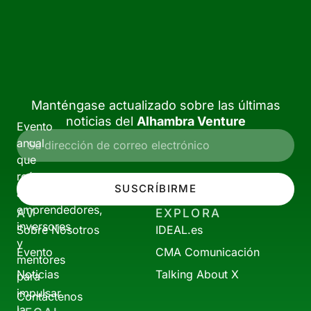
Manténgase actualizado sobre las últimas
noticias del
Alhambra Venture
Evento
anual
que
reúne
SUSCRÍBIRME
a
emprendedores,
AV
EXPLORA
inversores
Sobre Nosotros
IDEAL.es
y
Evento
CMA Comunicación
mentores
Noticias
Talking About X
para
impulsar
Contáctenos
la