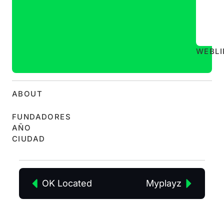
WEB
L
ABOUT
FUNDADORES
AÑO
CIUDAD
OK Located
Myplayz