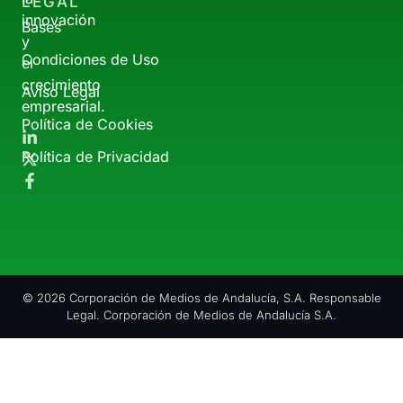
LEGAL
innovación
Bases
y
Condiciones de Uso
el
crecimiento
Aviso Legal
empresarial.
Política de Cookies
Política de Privacidad
© 2026 Corporación de Medios de Andalucía, S.A. Responsable
Legal. Corporación de Medios de Andalucía S.A.