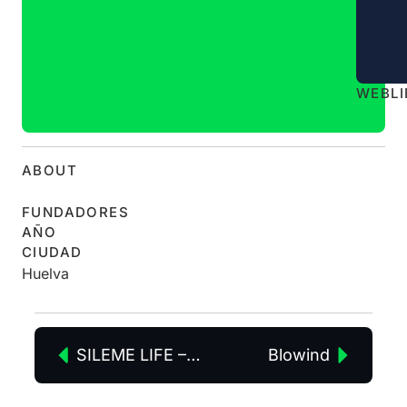
WEB
L
ABOUT
FUNDADORES
AÑO
CIUDAD
Huelva
SILEME LIFE – Skylife
Blowind