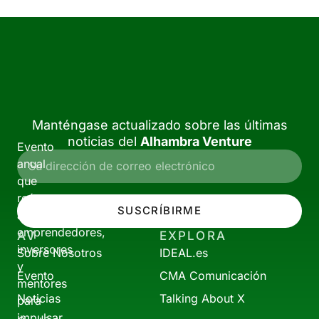
Manténgase actualizado sobre las últimas
noticias del
Alhambra Venture
Evento
anual
que
reúne
SUSCRÍBIRME
a
emprendedores,
AV
EXPLORA
inversores
Sobre Nosotros
IDEAL.es
y
Evento
CMA Comunicación
mentores
Noticias
Talking About X
para
impulsar