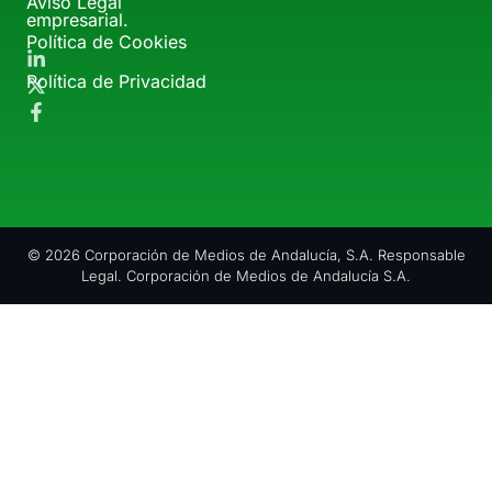
Aviso Legal
empresarial.
Política de Cookies
Política de Privacidad
© 2026 Corporación de Medios de Andalucía, S.A. Responsable
Legal. Corporación de Medios de Andalucía S.A.