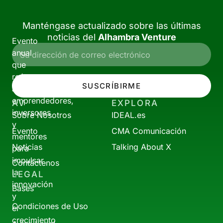
Manténgase actualizado sobre las últimas
noticias del
Alhambra Venture
Evento
anual
que
reúne
SUSCRÍBIRME
a
emprendedores,
AV
EXPLORA
inversores
Sobre Nosotros
IDEAL.es
y
Evento
CMA Comunicación
mentores
Noticias
Talking About X
para
impulsar
Contáctenos
la
LEGAL
innovación
Bases
y
Condiciones de Uso
el
crecimiento