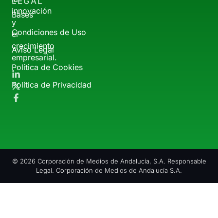
LEGAL
innovación
Bases
y
Condiciones de Uso
el
crecimiento
Aviso Legal
empresarial.
Política de Cookies
Política de Privacidad
© 2026 Corporación de Medios de Andalucía, S.A. Responsable
Legal. Corporación de Medios de Andalucía S.A.