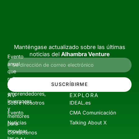
Manténgase actualizado sobre las últimas
noticias del
Alhambra Venture
Evento
anual
que
reúne
SUSCRÍBIRME
a
emprendedores,
AV
EXPLORA
inversores
Sobre Nosotros
IDEAL.es
y
Evento
CMA Comunicación
mentores
Noticias
Talking About X
para
impulsar
Contáctenos
la