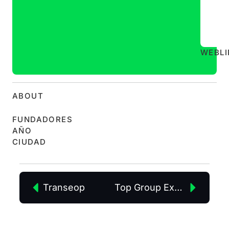
WEB
L
ABOUT
FUNDADORES
AÑO
CIUDAD
Transeop
Top Group Express