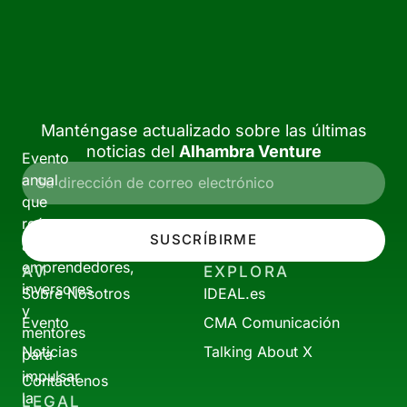
Manténgase actualizado sobre las últimas
noticias del
Alhambra Venture
Evento
anual
que
reúne
SUSCRÍBIRME
a
emprendedores,
AV
EXPLORA
inversores
Sobre Nosotros
IDEAL.es
y
Evento
CMA Comunicación
mentores
Noticias
Talking About X
para
impulsar
Contáctenos
la
LEGAL