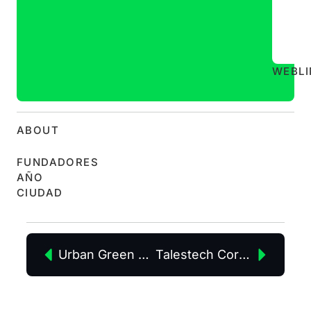
WEB
L
ABOUT
FUNDADORES
AÑO
CIUDAD
Urban Green Club
Talestech Corp S.L.U.