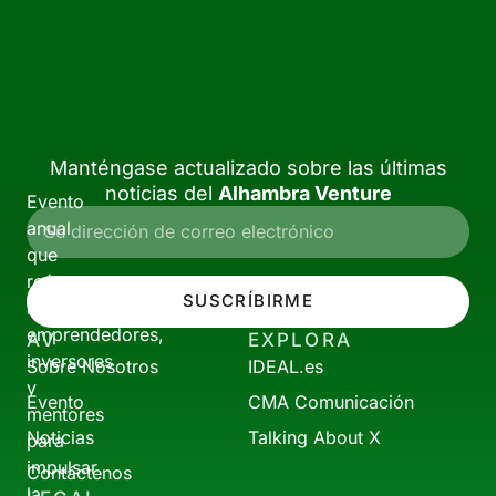
Manténgase actualizado sobre las últimas
noticias del
Alhambra Venture
Evento
anual
que
reúne
SUSCRÍBIRME
a
emprendedores,
AV
EXPLORA
inversores
Sobre Nosotros
IDEAL.es
y
Evento
CMA Comunicación
mentores
Noticias
Talking About X
para
impulsar
Contáctenos
la