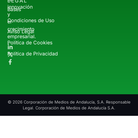
LEGAL
innovación
Bases
y
Condiciones de Uso
el
crecimiento
Aviso Legal
empresarial.
Política de Cookies
Política de Privacidad
© 2026 Corporación de Medios de Andalucía, S.A. Responsable
Legal. Corporación de Medios de Andalucía S.A.