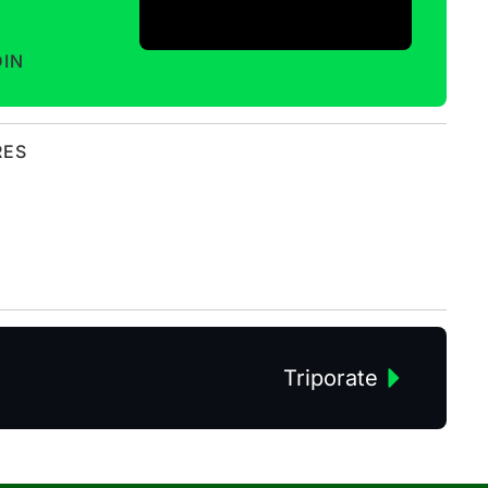
DIN
RES
Triporate