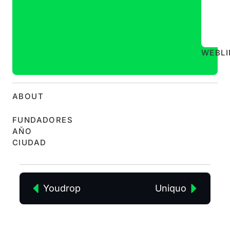
WEB
L
ABOUT
FUNDADORES
AÑO
CIUDAD
Youdrop
Uniquo