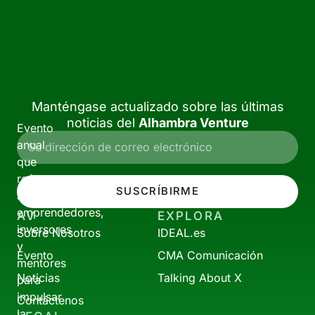
Manténgase actualizado sobre las últimas
noticias del
Alhambra Venture
Evento
anual
que
reúne
SUSCRÍBIRME
a
emprendedores,
AV
EXPLORA
inversores
Sobre Nosotros
IDEAL.es
y
Evento
CMA Comunicación
mentores
Noticias
Talking About X
para
impulsar
Contáctenos
la