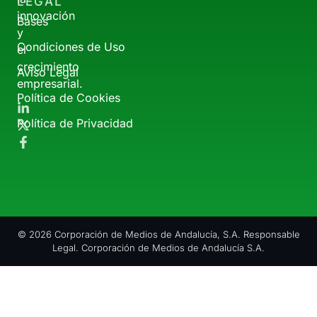
LEGAL
innovación
Bases
y
Condiciones de Uso
el
crecimiento
Aviso Legal
empresarial.
Política de Cookies
Política de Privacidad
© 2026 Corporación de Medios de Andalucía, S.A. Responsable
Legal. Corporación de Medios de Andalucía S.A.