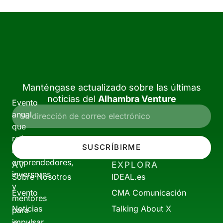
Manténgase actualizado sobre las últimas
noticias del
Alhambra Venture
Evento
anual
que
reúne
SUSCRÍBIRME
a
emprendedores,
AV
EXPLORA
inversores
Sobre Nosotros
IDEAL.es
y
Evento
CMA Comunicación
mentores
Noticias
Talking About X
para
impulsar