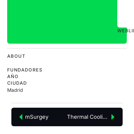
WEB
L
ABOUT
FUNDADORES
AÑO
CIUDAD
Madrid
mSurgey
Thermal Cooling Techonolgy SL