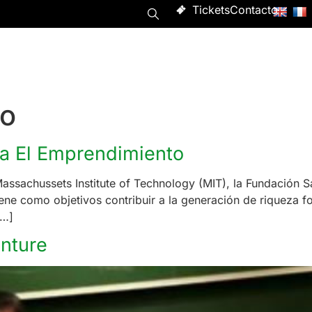
Tickets
Contacto
Programa
Asistir
Evento
Acerca de
mo
ra El Emprendimiento
Massachussets Institute of Technology (MIT), la Fundació
ne como objetivos contribuir a la generación de riqueza f
[…]
nture