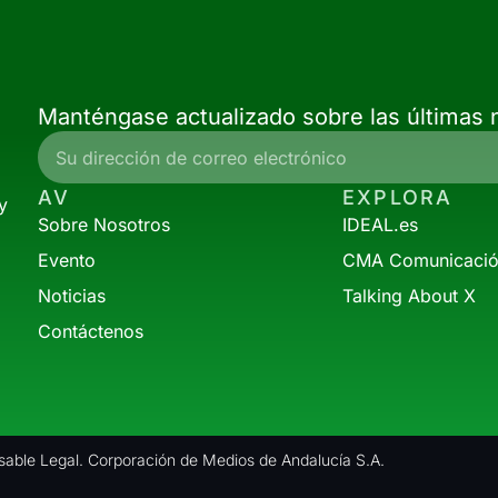
Manténgase actualizado sobre las últimas n
AV
EXPLORA
y
Sobre Nosotros
IDEAL.es
Evento
CMA Comunicaci
Noticias
Talking About X
Contáctenos
able Legal. Corporación de Medios de Andalucía S.A.