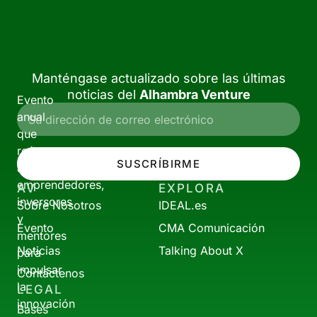
Manténgase actualizado sobre las últimas
noticias del
Alhambra Venture
Evento
anual
que
reúne
SUSCRÍBIRME
a
emprendedores,
AV
EXPLORA
inversores
Sobre Nosotros
IDEAL.es
y
Evento
CMA Comunicación
mentores
Noticias
Talking About X
para
impulsar
Contáctenos
la
LEGAL
innovación
Bases