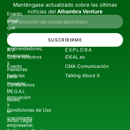
Manténgase actualizado sobre las últimas
noticias del
Alhambra Venture
Evento
anual
que
reúne
SUSCRÍBIRME
a
emprendedores,
AV
EXPLORA
inversores
Sobre Nosotros
IDEAL.es
y
Evento
CMA Comunicación
mentores
Noticias
Talking About X
para
impulsar
Contáctenos
la
LEGAL
innovación
Bases
y
Condiciones de Uso
el
crecimiento
Aviso Legal
empresarial.