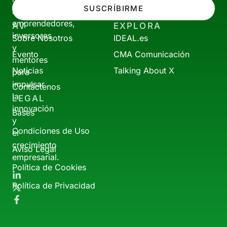
SUSCRÍBIRME
a
emprendedores,
AV
EXPLORA
inversores
Sobre Nosotros
IDEAL.es
y
Evento
CMA Comunicación
mentores
Noticias
Talking About X
para
impulsar
Contáctenos
la
LEGAL
innovación
Bases
y
Condiciones de Uso
el
crecimiento
Aviso Legal
empresarial.
Política de Cookies
Política de Privacidad