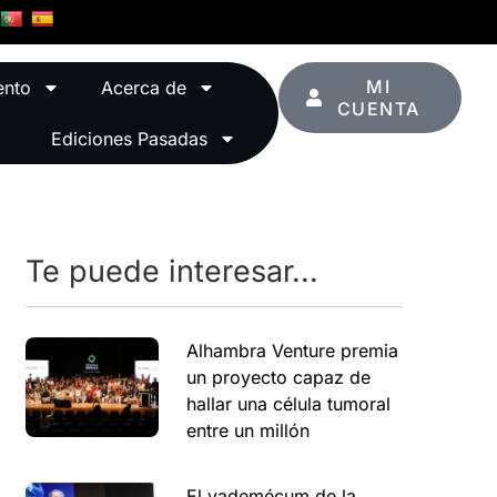
MI
ento
Acerca de
CUENTA
Ediciones Pasadas
Te puede interesar...
Alhambra Venture premia
un proyecto capaz de
hallar una célula tumoral
entre un millón
El vademécum de la