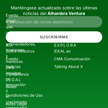
Manténgase actualizado sobre las últimas
noticias del
Alhambra Venture
Evento
anual
que
reúne
SUSCRÍBIRME
a
emprendedores,
AV
EXPLORA
inversores
Sobre Nosotros
IDEAL.es
y
Evento
CMA Comunicación
mentores
Noticias
Talking About X
para
impulsar
Contáctenos
la
LEGAL
innovación
Bases
y
Condiciones de Uso
el
crecimiento
Aviso Legal
empresarial.