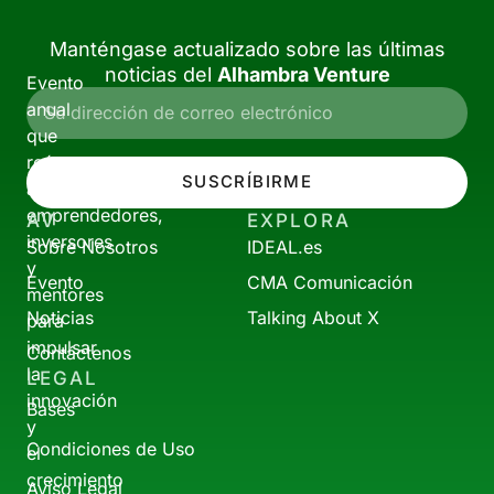
Manténgase actualizado sobre las últimas
noticias del
Alhambra Venture
Evento
anual
que
reúne
SUSCRÍBIRME
a
emprendedores,
AV
EXPLORA
inversores
Sobre Nosotros
IDEAL.es
y
Evento
CMA Comunicación
mentores
Noticias
Talking About X
para
impulsar
Contáctenos
la
LEGAL
innovación
Bases
y
Condiciones de Uso
el
crecimiento
Aviso Legal