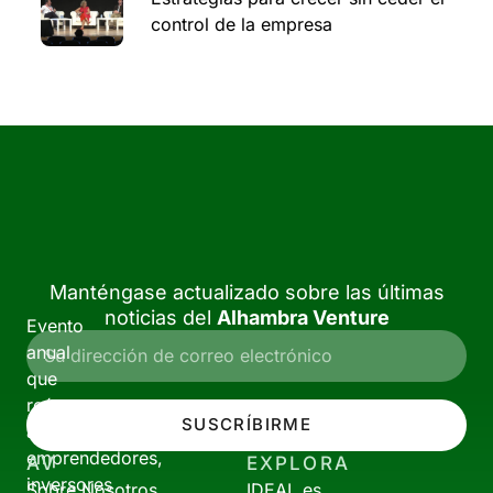
control de la empresa
Manténgase actualizado sobre las últimas
noticias del
Alhambra Venture
Evento
anual
que
reúne
SUSCRÍBIRME
a
emprendedores,
AV
EXPLORA
inversores
Sobre Nosotros
IDEAL.es