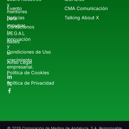
y
Evento
CMA Comunicación
mentores
Noticias
Talking About X
para
impulsar
Contáctenos
la
LEGAL
innovación
Bases
y
Condiciones de Uso
el
crecimiento
Aviso Legal
empresarial.
Política de Cookies
Política de Privacidad
© 2026 Corporación de Medios de Andalucía, S.A. Responsable