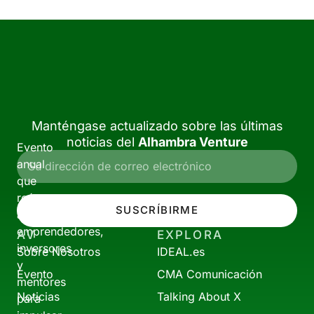
Manténgase actualizado sobre las últimas
noticias del
Alhambra Venture
Evento
anual
que
reúne
SUSCRÍBIRME
a
emprendedores,
AV
EXPLORA
inversores
Sobre Nosotros
IDEAL.es
y
Evento
CMA Comunicación
mentores
Noticias
Talking About X
para