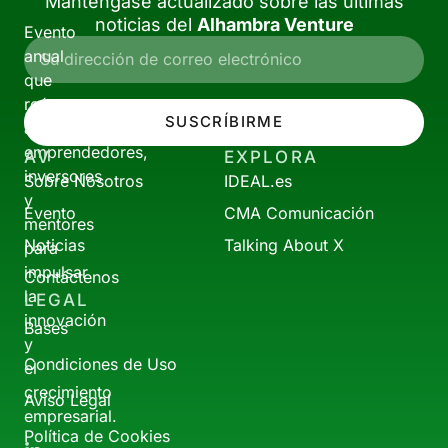
Manténgase actualizado sobre las últimas
noticias del
Alhambra Venture
Evento
anual
que
reúne
SUSCRÍBIRME
a
emprendedores,
AV
EXPLORA
inversores
Sobre Nosotros
IDEAL.es
y
Evento
CMA Comunicación
mentores
Noticias
Talking About X
para
impulsar
Contáctenos
la
LEGAL
innovación
Bases
y
Condiciones de Uso
el
crecimiento
Aviso Legal
empresarial.
Política de Cookies