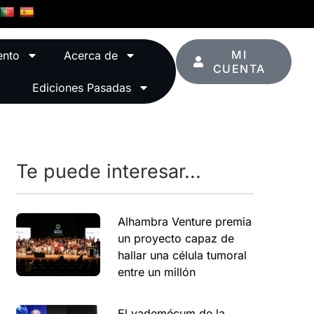
MI
ento
Acerca de
CUENTA
Ediciones Pasadas
Te puede interesar...
Alhambra Venture premia
un proyecto capaz de
hallar una célula tumoral
entre un millón
El vademécum de la