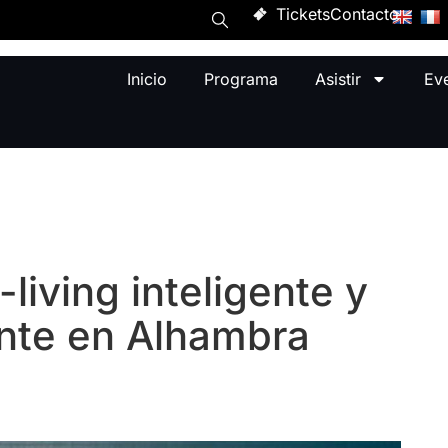
Tickets
Contacto
Inicio
Programa
Asistir
Ev
living inteligente y
ente en Alhambra