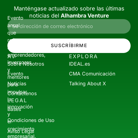
Manténgase actualizado sobre las últimas
noticias del
Alhambra Venture
Evento
anual
que
reúne
SUSCRÍBIRME
a
emprendedores,
AV
EXPLORA
inversores
Sobre Nosotros
IDEAL.es
y
Evento
CMA Comunicación
mentores
Noticias
Talking About X
para
impulsar
Contáctenos
la
LEGAL
innovación
Bases
y
Condiciones de Uso
el
crecimiento
Aviso Legal
empresarial.