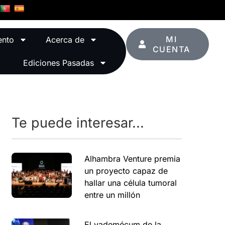
MI
ento
Acerca de
CUENTA
Ediciones Pasadas
Te puede interesar...
Alhambra Venture premia
un proyecto capaz de
hallar una célula tumoral
entre un millón
El vademécum de la