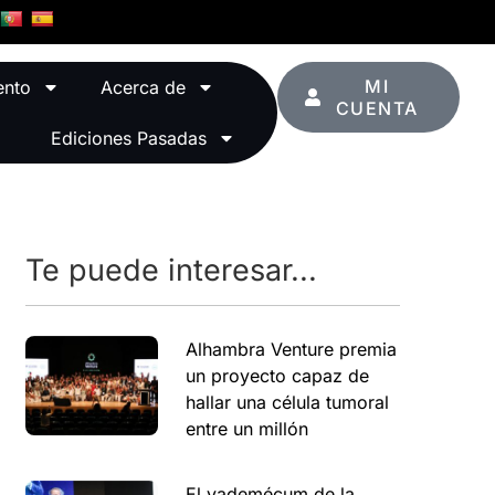
MI
ento
Acerca de
CUENTA
Ediciones Pasadas
Te puede interesar...
Alhambra Venture premia
un proyecto capaz de
hallar una célula tumoral
entre un millón
El vademécum de la