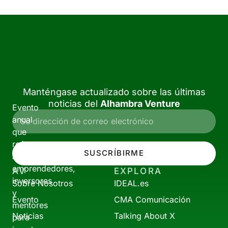
Manténgase actualizado sobre las últimas
noticias del
Alhambra Venture
Evento
anual
que
reúne
SUSCRÍBIRME
a
emprendedores,
AV
EXPLORA
inversores
Sobre Nosotros
IDEAL.es
y
Evento
CMA Comunicación
mentores
Noticias
Talking About X
para