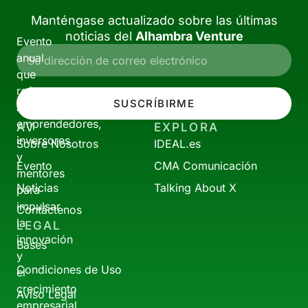
Manténgase actualizado sobre las últimas
noticias del
Alhambra Venture
Evento
anual
que
reúne
SUSCRÍBIRME
a
emprendedores,
AV
EXPLORA
inversores
Sobre Nosotros
IDEAL.es
y
Evento
CMA Comunicación
mentores
Noticias
Talking About X
para
impulsar
Contáctenos
la
LEGAL
innovación
Bases
y
Condiciones de Uso
el
crecimiento
Aviso Legal
empresarial.