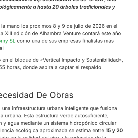
ológicamente a hasta 20 árboles tradicionales y
n la mano los próximos 8 y 9 de julio de 2026 en el
 XIII edición de Alhambra Venture contará este año
omy SL
como una de sus empresas finalistas más
ial
io en el bloque de «Vertical Impacto y Sostenibilidad»,
:55 horas, donde aspira a captar el respaldo
Necesidad De Obras
, una infraestructura urbana inteligente que fusiona
da urbana. Esta estructura verde autosuficiente,
ón y agua mediante un sistema hidropónico circular
alencia ecológica aproximada se estima entre
15 y 20
ato en la calidad del aire y la reducción de la