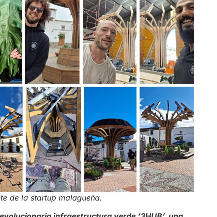
nte de la startup malagueña.
volucionaria infraestructura verde ‘3HUB’, una