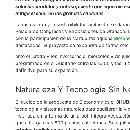
solución modular y autosuficiente que equivale ec
mitiga el calor en las grandes ciudades
La innovación y la sostenibilidad ambiental se dará
Palacio de Congresos y Exposiciones de Granada. La
con la participación de la startup malagueña
Bioton
destacadas. El proyecto se expondrá de forma ofic
ante el jurado y los inversores el miércoles 8 de jul
programado en el Auditorio entre las 16:00 y las 16
definitivo para su expansión.
Naturaleza Y Tecnología Sin 
El núcleo de la propuesta de Biotonomy es el
3HUB
tecnología y sistemas naturales para equilibrar la vi
inspirada en la forma de un árbol, integra vegetaci
que alberga unas 600 plantas autóctonas. Su equiv
árboles tradicionales
, ofreciendo un impacto inmedi