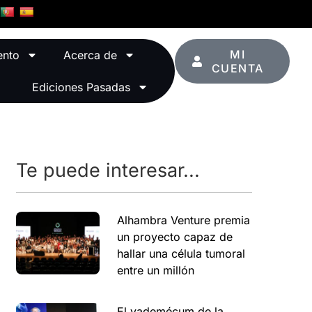
MI
ento
Acerca de
CUENTA
Ediciones Pasadas
Te puede interesar...
Alhambra Venture premia
un proyecto capaz de
hallar una célula tumoral
entre un millón
El vademécum de la