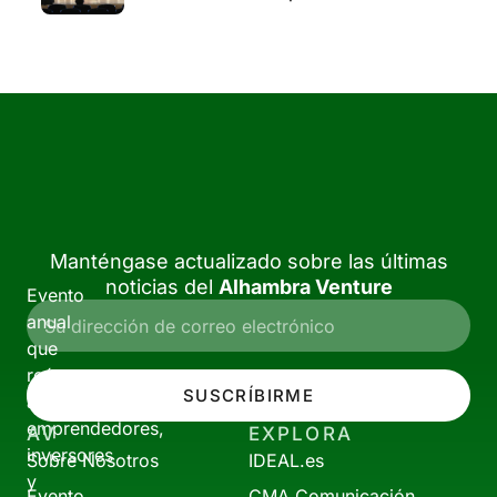
Manténgase actualizado sobre las últimas
noticias del
Alhambra Venture
Evento
anual
que
reúne
SUSCRÍBIRME
a
emprendedores,
AV
EXPLORA
inversores
Sobre Nosotros
IDEAL.es
y
Evento
CMA Comunicación