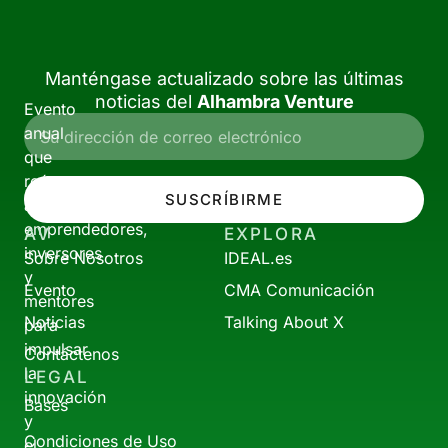
Manténgase actualizado sobre las últimas
noticias del
Alhambra Venture
Evento
anual
que
reúne
SUSCRÍBIRME
a
emprendedores,
AV
EXPLORA
inversores
Sobre Nosotros
IDEAL.es
y
Evento
CMA Comunicación
mentores
Noticias
Talking About X
para
impulsar
Contáctenos
la
LEGAL
innovación
Bases
y
Condiciones de Uso
el