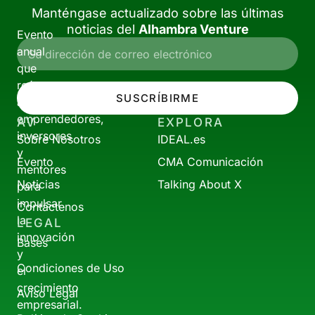
Manténgase actualizado sobre las últimas
noticias del
Alhambra Venture
Evento
anual
que
reúne
SUSCRÍBIRME
a
emprendedores,
AV
EXPLORA
inversores
Sobre Nosotros
IDEAL.es
y
Evento
CMA Comunicación
mentores
Noticias
Talking About X
para
impulsar
Contáctenos
la
LEGAL
innovación
Bases
y
Condiciones de Uso
el
crecimiento
Aviso Legal
empresarial.