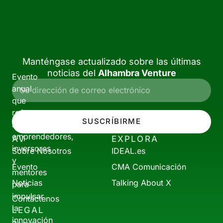
Manténgase actualizado sobre las últimas
noticias del
Alhambra Venture
Evento
anual
que
reúne
SUSCRÍBIRME
a
emprendedores,
AV
EXPLORA
inversores
Sobre Nosotros
IDEAL.es
y
Evento
CMA Comunicación
mentores
Noticias
Talking About X
para
impulsar
Contáctenos
la
LEGAL
innovación