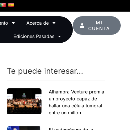
MI
ento
Acerca de
CUENTA
Ediciones Pasadas
Te puede interesar...
Alhambra Venture premia
un proyecto capaz de
hallar una célula tumoral
entre un millón
El vademécum de la