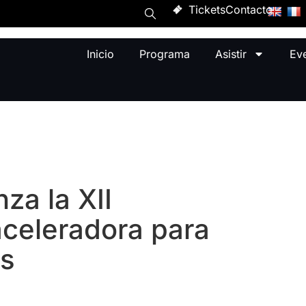
Tickets
Contacto
Inicio
Programa
Asistir
Ev
za la XII
aceleradora para
as